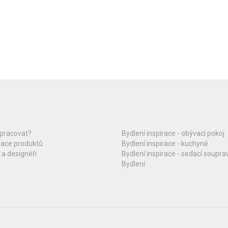
upracovat?
Bydlení inspirace - obývací pokoj
race produktů
Bydlení inspirace - kuchyně
 a designéři
Bydlení inspirace - sedací soupra
Bydlení