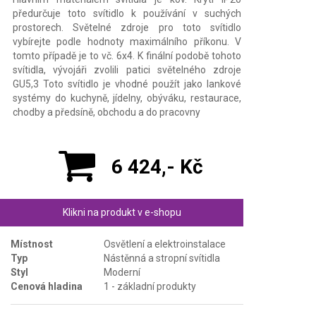
předurčuje toto svítidlo k používání v suchých
prostorech. Světelné zdroje pro toto svítidlo
vybírejte podle hodnoty maximálního příkonu. V
tomto případě je to vč. 6x4. K finální podobě tohoto
svítidla, vývojáři zvolili patici světelného zdroje
GU5,3 Toto svítidlo je vhodné použít jako lankové
systémy do kuchyně, jídelny, obýváku, restaurace,
chodby a předsíně, obchodu a do pracovny
6 424,- Kč
Klikni na produkt v e-shopu
Místnost
Osvětlení a elektroinstalace
Typ
Nástěnná a stropní svítidla
Styl
Moderní
Cenová hladina
1 - základní produkty