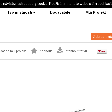
ze návštěvnosti soubory cookie. Používáním tohoto webu s tím souhlasí
Typ místnosti
Dodavatelé
Můj Projekt
7
Zobrazit vš
idat do můj projekt
hodnotit
stáhnout fotku