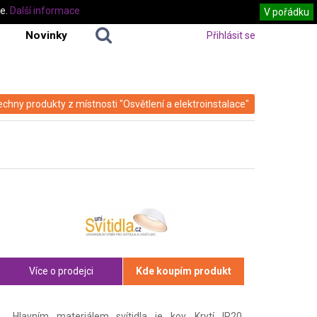
te.
Další informace
V pořádku
Novinky
Přihlásit se
echny produkty z místnosti "Osvětlení a elektroinstalace"
Více o prodejci
Kde koupím produkt
Hlavním materiálem svítidla je kov. Krytí IP20