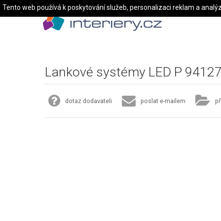
Tento web používá k poskytování služeb, personalizaci reklam a analý
Lankové systémy LED P 9412
dotaz dodavateli
poslat e-mailem
př