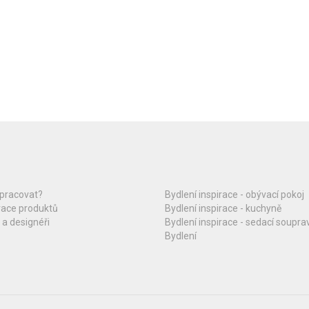
upracovat?
Bydlení inspirace - obývací pokoj
race produktů
Bydlení inspirace - kuchyně
 a designéři
Bydlení inspirace - sedací soupra
Bydlení