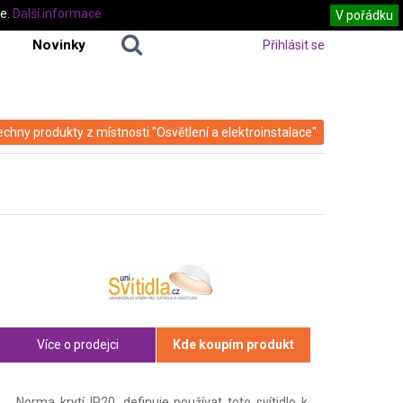
te.
Další informace
V pořádku
Novinky
Přihlásit se
echny produkty z místnosti "Osvětlení a elektroinstalace"
Více o prodejci
Kde koupím produkt
Norma krytí IP20, definuje používat toto svítidlo k