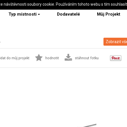
ze návštěvnosti soubory cookie. Používáním tohoto webu s tím souhlasí
Typ místnosti
Dodavatelé
Můj Projekt
6
Zobrazit vš
idat do můj projekt
hodnotit
stáhnout fotku