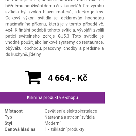
běžnému používání doma či v kanceláři. Pro výrobu
svítidla byl zvolen hlavní materiál, kterým je kov.
Celkový výkon svítidla je deklarován hodnotou
maximálního příkonu, která je v tomto případě vč.
4x4. K finální podobě tohoto svítidla, vývojáři zvolili
patici světelného zdroje GU5,3 Toto svítidlo je
vhodné použít jako lankové systémy do restaurace,
obýváku, obchodu, pracovny, chodby a předsíně a
do kuchyně, jídelny
4 664,- Kč
Klikni na produkt v e-shopu
Místnost
Osvětlení a elektroinstalace
Typ
Nástěnná a stropní svítidla
Styl
Moderní
Cenová hladina
1 - základní produkty