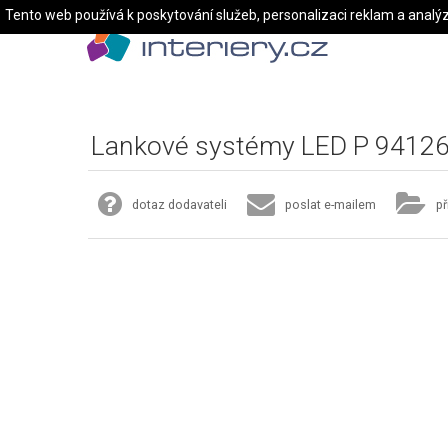
Tento web používá k poskytování služeb, personalizaci reklam a analý
Lankové systémy LED P 9412
dotaz dodavateli
poslat e-mailem
př