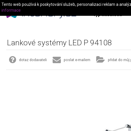
Tento web používá k poskytování služeb, personalizaci reklam a analý
informace
Typ místnosti
Lankové systémy LED P 94108
dotaz dodavateli
poslat e-mailem
přidat do můj 