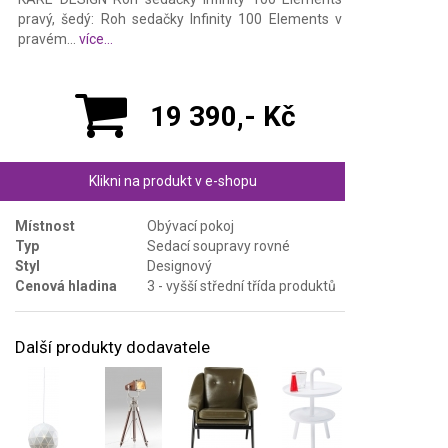
pravý, šedý: Roh sedačky Infinity 100 Elements v
pravém...
více...
19 390,- Kč
Klikni na produkt v e-shopu
Místnost
Obývací pokoj
Typ
Sedací soupravy rovné
Styl
Designový
Cenová hladina
3 - vyšší střední třída produktů
Další produkty dodavatele