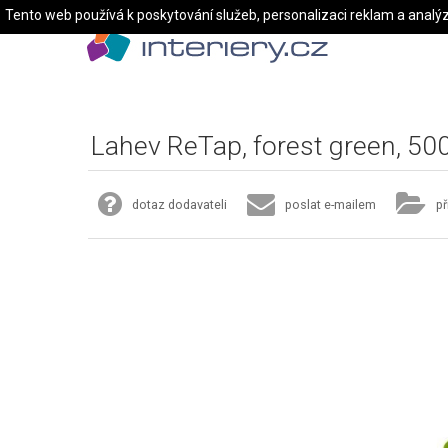
Tento web používá k poskytování služeb, personalizaci reklam a analý
Lahev ReTap, forest green, 50
dotaz dodavateli
poslat e-mailem
př