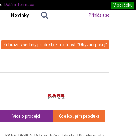
te.
Další informace
V pořádku
Novinky
Přihlásit se
Zobrazit všechny produkty z místnosti "Obývací pokoj"
Více o prodejci
Kde koupím produkt
KARE DESIGN Roh sedačky Infinity 100 Elements