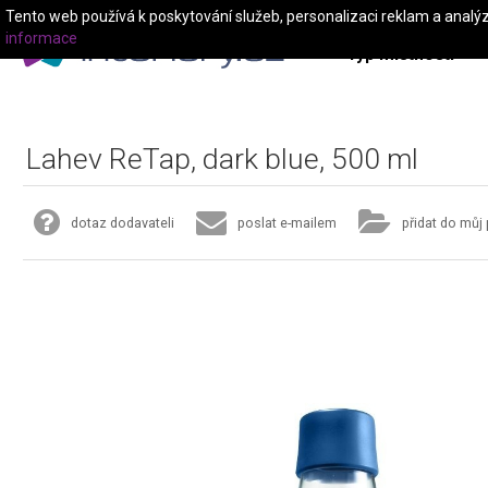
Tento web používá k poskytování služeb, personalizaci reklam a analý
informace
Typ místnosti
Lahev ReTap, dark blue, 500 ml
dotaz dodavateli
poslat e-mailem
přidat do můj 