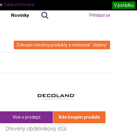
te.
Další informace
V pořádku
Novinky
Přihlásit se
Zobrazit všechny produkty z místnosti "Jídelny"
Více o prodejci
Kde koupím produkt
Dřevěný obdélníkový stůl.