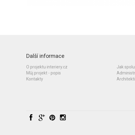
Další informace
O projektu interiery.cz
Jak spol
Můj projekt - popis
Administ
Kontakty
Architekti