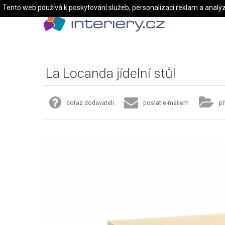
Tento web používá k poskytování služeb, personalizaci reklam a analý
La Locanda jídelní stůl
dotaz dodavateli
poslat e-mailem
př