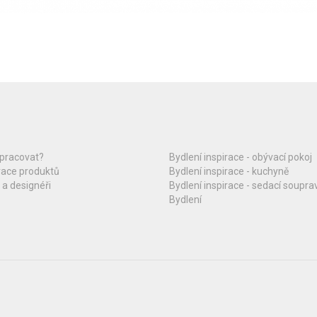
upracovat?
Bydlení inspirace - obývací pokoj
race produktů
Bydlení inspirace - kuchyně
 a designéři
Bydlení inspirace - sedací soupra
Bydlení