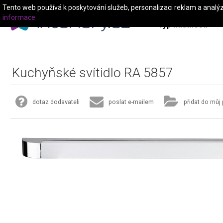
Tento web používá k poskytování služeb, personalizaci reklam a analý
informace
Typ místnosti
Kuchyňské svítidlo RA 5857
dotaz dodavateli
poslat e-mailem
přidat do můj 