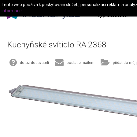
Tento web používá k poskytování služeb, personalizaci reklam a analý
informace
Typ místnosti
Kuchyňské svítidlo RA 2368
dotaz dodavateli
poslat e-mailem
přidat do můj 