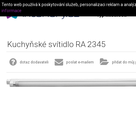
Tento web používá k poskytování služeb, personalizaci reklam a analý
informace
Typ místnosti
Kuchyňské svítidlo RA 2345
dotaz dodavateli
poslat e-mailem
přidat do můj 