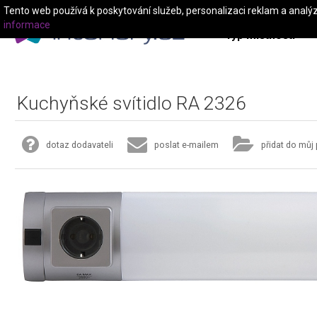
Tento web používá k poskytování služeb, personalizaci reklam a analý
informace
Typ místnosti
Kuchyňské svítidlo RA 2326
dotaz dodavateli
poslat e-mailem
přidat do můj 