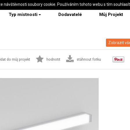
ze návštěvnosti soubory cookie. Používáním tohoto webu s tím souhlasí
Typ místnosti
Dodavatelé
Můj Projekt
Zobrazit vš
idat do můj projekt
hodnotit
stáhnout fotku