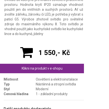
prostoru. Hodnota krytí IP20 označuje vhodnost
použití jen do vnitřních a suchých prostorů. Ať už
zvolíte zářivku, žárovku či LED, je potřeba ji vybrat s
paticí G5. Výrobce zhotovil svítidlo pro světelné
zdroje do maximáního výkonu 8. Toto svítidlo je
vhodné použít jako kuchyňské svítidlo ke kuchyňské
lince a do kuchyně, jídelny
1 550,- Kč
Klikni na produkt v e-shopu
Místnost
Osvětlení a elektroinstalace
Typ
Nástěnná a stropní svítidla
Styl
Moderní
Cenová hladina
1 - základní produkty
Další produkty dodavatele