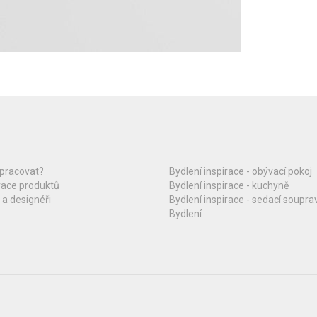
upracovat?
Bydlení inspirace - obývací pokoj
race produktů
Bydlení inspirace - kuchyně
 a designéři
Bydlení inspirace - sedací soupra
Bydlení