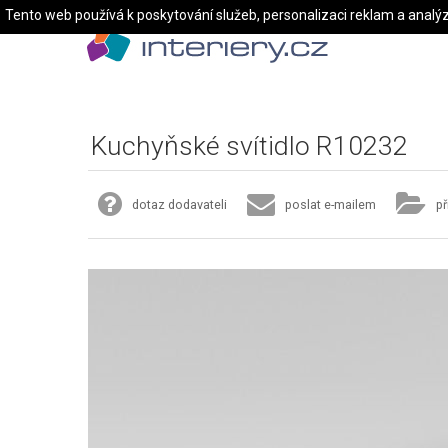
Tento web používá k poskytování služeb, personalizaci reklam a analý
Kuchyňské svítidlo R10232
dotaz dodavateli
poslat e-mailem
př