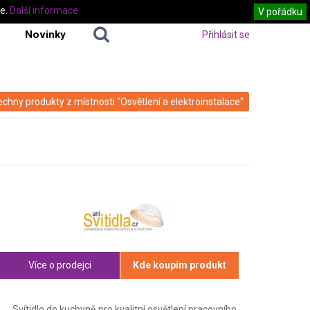
te.
Další informace
V pořádku
Novinky
Přihlásit se
echny produkty z místnosti "Osvětlení a elektroinstalace"
Více o prodejci
Kde koupím produkt
Svítidlo do kuchyně pro kvalitní osvětlení pracovního