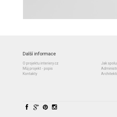
Další informace
O projektu interiery.cz
Jak spol
Můj projekt - popis
Administ
Kontakty
Architekti