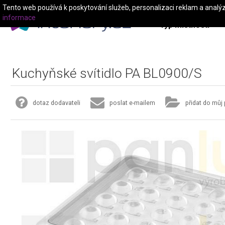
Tento web používá k poskytování služeb, personalizaci reklam a analý
informace
Typ místnosti
Kuchyňské svítidlo PA BL0900/S
dotaz dodavateli
poslat e-mailem
přidat do můj 