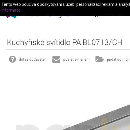
Tento web používá k poskytování služeb, personalizaci reklam a analý
informace
Typ místnosti
Kuchyňské svítidlo PA BL0713/CH
dotaz dodavateli
poslat e-mailem
přidat do můj 