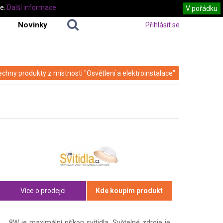
te.
Další informace
V pořádku
Novinky
Přihlásit se
echny produkty z místnosti "Osvětlení a elektroinstalace"
Více o prodejci
Kde koupím produkt
8W je maximální příkon svítidla. Světelné zdroje je