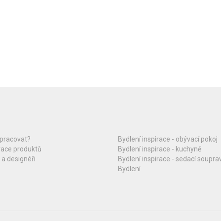
upracovat?
Bydlení inspirace - obývací pokoj
race produktů
Bydlení inspirace - kuchyně
 a designéři
Bydlení inspirace - sedací soupra
Bydlení