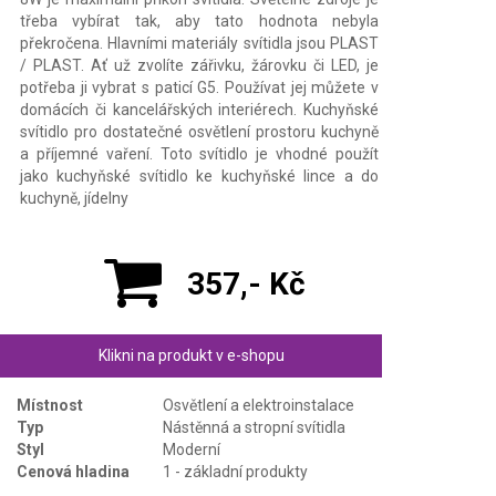
třeba vybírat tak, aby tato hodnota nebyla
překročena. Hlavními materiály svítidla jsou PLAST
/ PLAST. Ať už zvolíte zářivku, žárovku či LED, je
potřeba ji vybrat s paticí G5. Používat jej můžete v
domácích či kancelářských interiérech. Kuchyňské
svítidlo pro dostatečné osvětlení prostoru kuchyně
a příjemné vaření. Toto svítidlo je vhodné použít
jako kuchyňské svítidlo ke kuchyňské lince a do
kuchyně, jídelny
357,- Kč
Klikni na produkt v e-shopu
Místnost
Osvětlení a elektroinstalace
Typ
Nástěnná a stropní svítidla
Styl
Moderní
Cenová hladina
1 - základní produkty