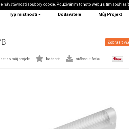
ze návštěvnosti soubory cookie. Používáním tohoto webu s tím souhlasí
Typ místnosti
Dodavatelé
Můj Projekt
/B
Zobrazit vš
idat do můj projekt
hodnotit
stáhnout fotku