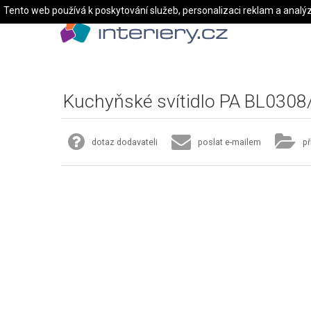
Tento web používá k poskytování služeb, personalizaci reklam a analý
Kuchyňské svítidlo PA BL0308
dotaz dodavateli
poslat e-mailem
př