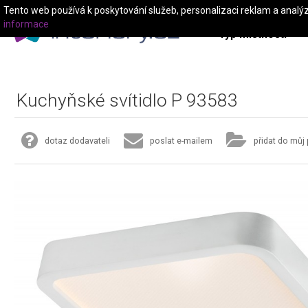
Tento web používá k poskytování služeb, personalizaci reklam a analý
informace
Typ místnosti
Kuchyňské svítidlo P 93583
dotaz dodavateli
poslat e-mailem
přidat do můj 