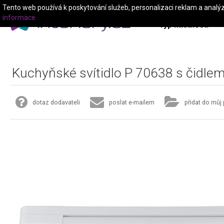
Tento web používá k poskytování služeb, personalizaci reklam a analý
informace
Typ místnosti
Kuchyňské svítidlo P 70638 s čidle
dotaz dodavateli
poslat e-mailem
přidat do můj 