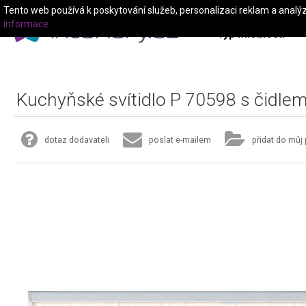
Tento web používá k poskytování služeb, personalizaci reklam a analý
informace
Typ místnosti
Kuchyňské svítidlo P 70598 s čidle
dotaz dodavateli
poslat e-mailem
přidat do můj 