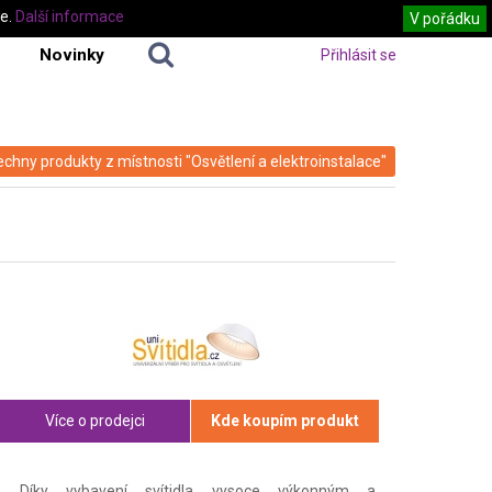
te.
Další informace
V pořádku
Novinky
Přihlásit se
echny produkty z místnosti "Osvětlení a elektroinstalace"
Více o prodejci
Kde koupím produkt
Díky vybavení svítidla vysoce výkonným a