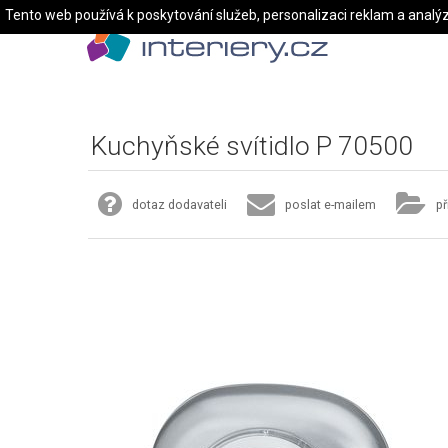
Tento web používá k poskytování služeb, personalizaci reklam a analý
Kuchyňské svítidlo P 70500
dotaz dodavateli
poslat e-mailem
př