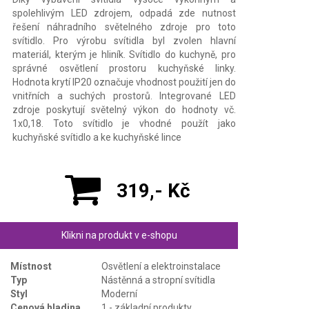
spolehlivým LED zdrojem, odpadá zde nutnost
řešení náhradního světelného zdroje pro toto
svítidlo. Pro výrobu svítidla byl zvolen hlavní
materiál, kterým je hliník. Svítidlo do kuchyně, pro
správné osvětlení prostoru kuchyňské linky.
Hodnota krytí IP20 označuje vhodnost použití jen do
vnitřních a suchých prostorů. Integrované LED
zdroje poskytují světelný výkon do hodnoty vč.
1x0,18. Toto svítidlo je vhodné použít jako
kuchyňské svítidlo a ke kuchyňské lince
319,- Kč
Klikni na produkt v e-shopu
Místnost
Osvětlení a elektroinstalace
Typ
Nástěnná a stropní svítidla
Styl
Moderní
Cenová hladina
1 - základní produkty