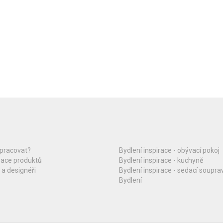
upracovat?
Bydlení inspirace - obývací pokoj
race produktů
Bydlení inspirace - kuchyně
 a designéři
Bydlení inspirace - sedací soupra
Bydlení