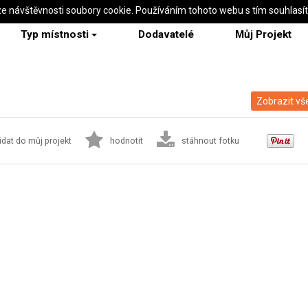
ze návštěvnosti soubory cookie. Používáním tohoto webu s tím souhlasí
Typ místnosti
Dodavatelé
Můj Projekt
Zobrazit vš
idat do můj projekt
hodnotit
stáhnout fotku