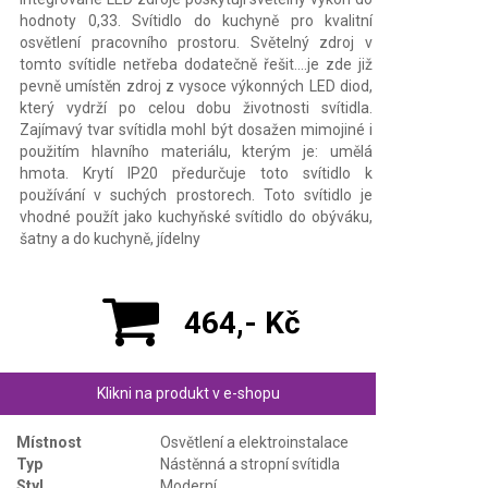
hodnoty 0,33. Svítidlo do kuchyně pro kvalitní
osvětlení pracovního prostoru. Světelný zdroj v
tomto svítidle netřeba dodatečně řešit....je zde již
pevně umístěn zdroj z vysoce výkonných LED diod,
který vydrží po celou dobu životnosti svítidla.
Zajímavý tvar svítidla mohl být dosažen mimojiné i
použitím hlavního materiálu, kterým je: umělá
hmota. Krytí IP20 předurčuje toto svítidlo k
používání v suchých prostorech. Toto svítidlo je
vhodné použít jako kuchyňské svítidlo do obýváku,
šatny a do kuchyně, jídelny
464,- Kč
Klikni na produkt v e-shopu
Místnost
Osvětlení a elektroinstalace
Typ
Nástěnná a stropní svítidla
Styl
Moderní