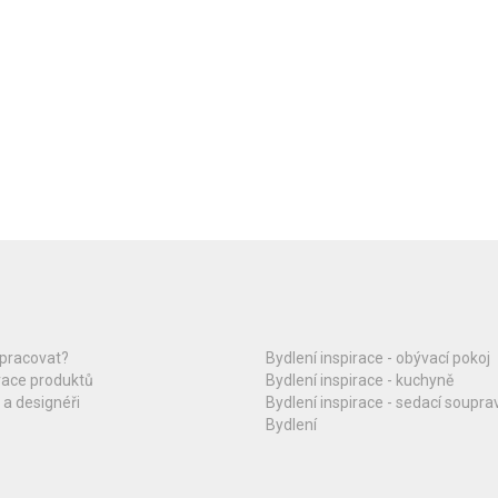
upracovat?
Bydlení inspirace - obývací pokoj
race produktů
Bydlení inspirace - kuchyně
 a designéři
Bydlení inspirace - sedací soupra
Bydlení