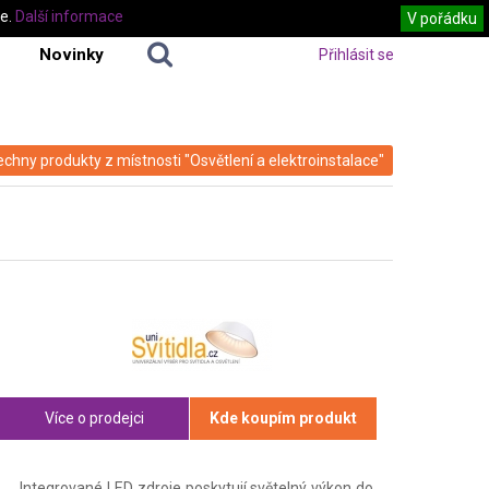
te.
Další informace
V pořádku
Novinky
Přihlásit se
echny produkty z místnosti "Osvětlení a elektroinstalace"
Více o prodejci
Kde koupím produkt
Integrované LED zdroje poskytují světelný výkon do