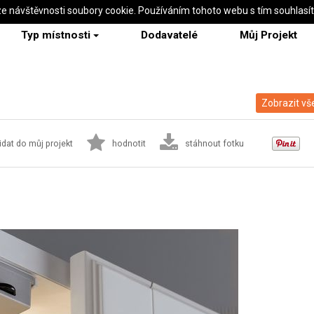
ze návštěvnosti soubory cookie. Používáním tohoto webu s tím souhlasí
Typ místnosti
Dodavatelé
Můj Projekt
Zobrazit vš
idat do můj projekt
hodnotit
stáhnout fotku