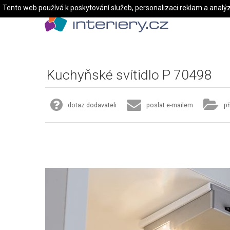
Tento web používá k poskytování služeb, personalizaci reklam a analý
Kuchyňské svítidlo P 70498
dotaz dodavateli
poslat e-mailem
př