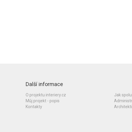
Další informace
O projektu interiery.cz
Jak spol
Můj projekt - popis
Administ
Kontakty
Architekti