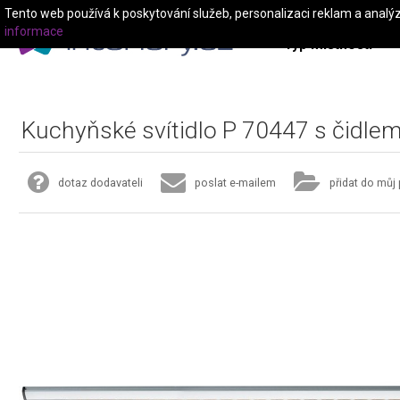
Tento web používá k poskytování služeb, personalizaci reklam a analý
informace
Typ místnosti
Kuchyňské svítidlo P 70447 s čidle
dotaz dodavateli
poslat e-mailem
přidat do můj 