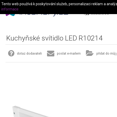
Tento web používá k poskytování služeb, personalizaci reklam a analý
informace
Typ místnosti
Kuchyňské svítidlo LED R10214
dotaz dodavateli
poslat e-mailem
přidat do můj 