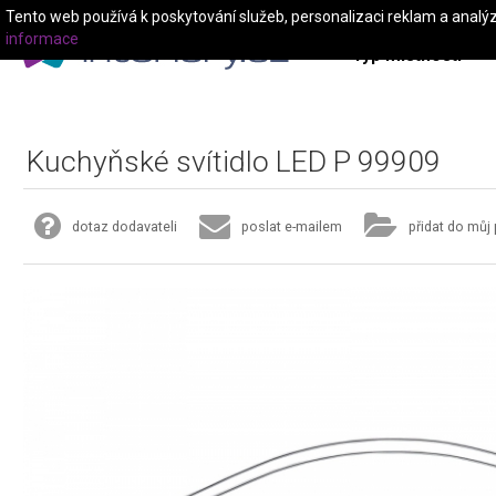
Tento web používá k poskytování služeb, personalizaci reklam a analý
informace
Typ místnosti
Kuchyňské svítidlo LED P 99909
dotaz dodavateli
poslat e-mailem
přidat do můj 