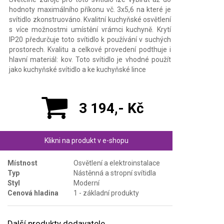
hodnoty maximálního příkonu vč. 3x5,6 na které je
svítidlo zkonstruováno. Kvalitní kuchyňské osvětlení
s více možnostmi umístění vrámci kuchyně. Krytí
IP20 předurčuje toto svítidlo k používání v suchých
prostorech. Kvalitu a celkové provedení podthuje i
hlavní materiál: kov. Toto svítidlo je vhodné použít
jako kuchyňské svítidlo a ke kuchyňské lince
3 194,- Kč
Klikni na produkt v e-shopu
Místnost
Osvětlení a elektroinstalace
Typ
Nástěnná a stropní svítidla
Styl
Moderní
Cenová hladina
1 - základní produkty
Další produkty dodavatele