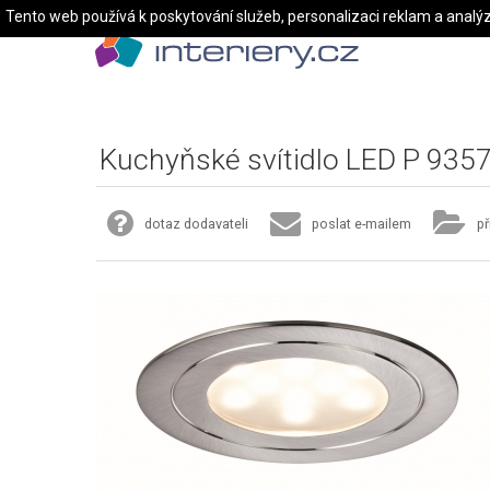
Tento web používá k poskytování služeb, personalizaci reklam a analý
Kuchyňské svítidlo LED P 935
dotaz dodavateli
poslat e-mailem
př