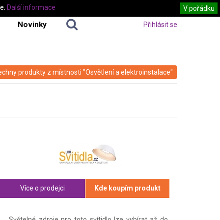
te.
Další informace
V pořádku
Novinky
Přihlásit se
echny produkty z místnosti "Osvětlení a elektroinstalace"
Více o prodejci
Kde koupím produkt
Světelné zdroje pro toto svítidlo lze vybírat až do