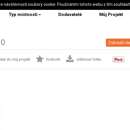
ze návštěvnosti soubory cookie. Používáním tohoto webu s tím souhlasí
Typ místnosti
Dodavatelé
Můj Projekt
70
Zobrazit vš
idat do můj projekt
hodnotit
stáhnout fotku