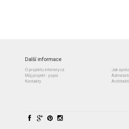
Další informace
O projektu interiery.cz
Jak spol
Můj projekt - popis
Administ
Kontakty
Architekti