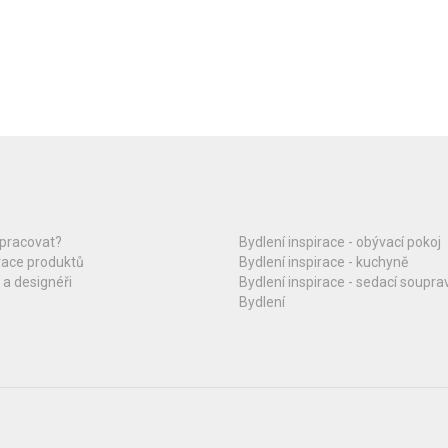
upracovat?
Bydlení inspirace - obývací pokoj
race produktů
Bydlení inspirace - kuchyně
 a designéři
Bydlení inspirace - sedací soupra
Bydlení