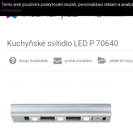
Tento web používá k poskytování služeb, personalizaci reklam a analý
informace
Typ místnosti
Kuchyňské svítidlo LED P 70640
dotaz dodavateli
poslat e-mailem
přidat do můj 