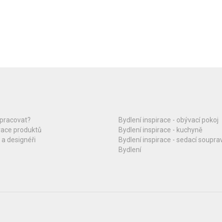
upracovat?
Bydlení inspirace - obývací pokoj
race produktů
Bydlení inspirace - kuchyně
 a designéři
Bydlení inspirace - sedací soupra
Bydlení