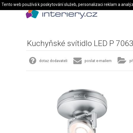
Tento web používá k poskytování služeb, personalizaci reklam a analý
Kuchyňské svítidlo LED P 706
dotaz dodavateli
poslat e-mailem
př