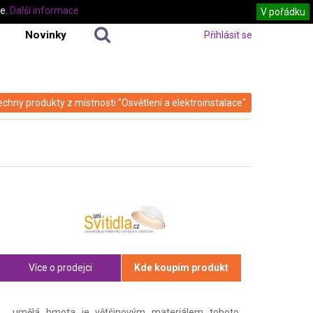
te.
Další informace
V pořádku
Novinky
Přihlásit se
echny produkty z místnosti "Osvětlení a elektroinstalace"
Více o prodejci
Kde koupím produkt
umělá hmota je většinovým materiálem tohoto