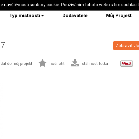
ze návštěvnosti soubory cookie. Používáním tohoto webu s tím souhlasí
Typ místnosti
Dodavatelé
Můj Projekt
37
Zobrazit vš
idat do můj projekt
hodnotit
stáhnout fotku