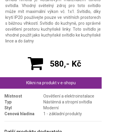
svítidla. Vhodný světelný zdroj pro toto svítidlo
může mít maximální výkon vč. 1x1. Svítidlo, díky
krytí IP20 používejte pouze ve vnitřních prostorech
s běžnou vlhkostí. Svítidlo do kuchyně, pro správné
osvětlení prostoru kuchyňské linky. Toto svítidlo je
vhodné použít jako kuchyňské svítidlo ke kuchyňské
lince a do šatny
580,- Kč
Klikni na produkt v e-shopu
Místnost
Osvětlení a elektroinstalace
Typ
Nástěnná a stropní svítidla
Styl
Moderní
Cenová hladina
1 - základní produkty
Další produkty dodavatele