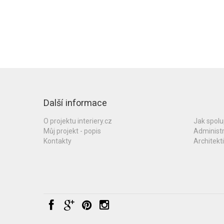
Další informace
O projektu interiery.cz
Jak spol
Můj projekt - popis
Administ
Kontakty
Architekti