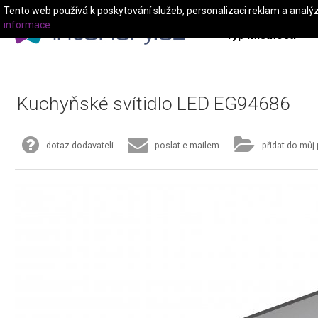
Tento web používá k poskytování služeb, personalizaci reklam a analý
informace
Typ místnosti
Kuchyňské svítidlo LED EG94686
dotaz dodavateli
poslat e-mailem
přidat do můj 