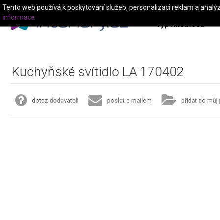
Tento web používá k poskytování služeb, personalizaci reklam a analý
informace
Typ místnosti
Kuchyňské svítidlo LA 170402
dotaz dodavateli
poslat e-mailem
přidat do můj 