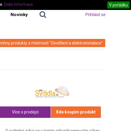
te.
Další informace
V pořádku
Novinky
Přihlásit se
echny produkty z místnosti "Osvětlení a elektroinstalace"
Více o prodejci
Kde koupím produkt
O světelný zdroj se v tomto případě nemusíte vůbec