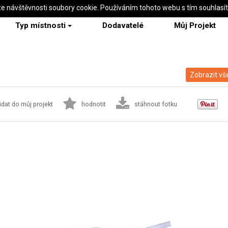
ze návštěvnosti soubory cookie. Používáním tohoto webu s tím souhlasí
Typ místnosti
Dodavatelé
Můj Projekt
Zobrazit vš
idat do můj projekt
hodnotit
stáhnout fotku