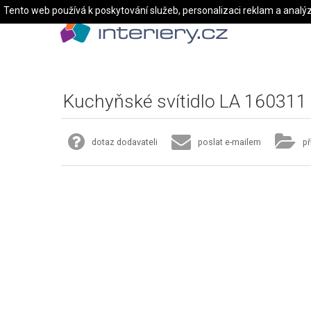
Tento web používá k poskytování služeb, personalizaci reklam a analý
Kuchyňské svítidlo LA 160311
dotaz dodavateli
poslat e-mailem
př