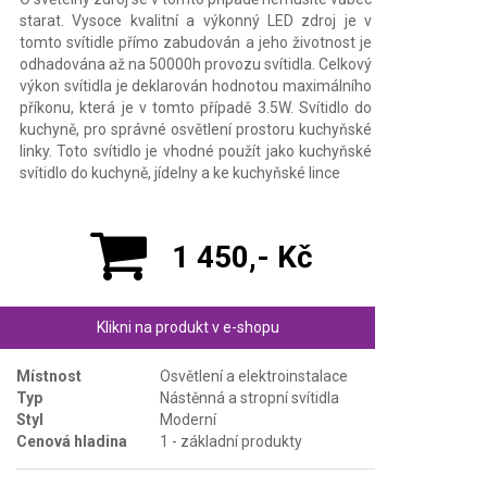
starat. Vysoce kvalitní a výkonný LED zdroj je v
tomto svítidle přímo zabudován a jeho životnost je
odhadována až na 50000h provozu svítidla. Celkový
výkon svítidla je deklarován hodnotou maximálního
příkonu, která je v tomto případě 3.5W. Svítidlo do
kuchyně, pro správné osvětlení prostoru kuchyňské
linky. Toto svítidlo je vhodné použít jako kuchyňské
svítidlo do kuchyně, jídelny a ke kuchyňské lince
1 450,- Kč
Klikni na produkt v e-shopu
Místnost
Osvětlení a elektroinstalace
Typ
Nástěnná a stropní svítidla
Styl
Moderní
Cenová hladina
1 - základní produkty