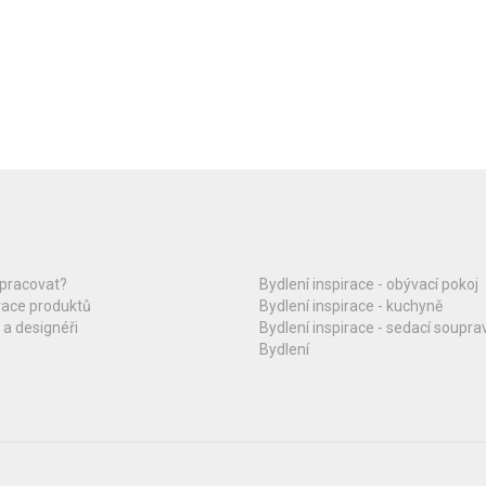
upracovat?
Bydlení inspirace - obývací pokoj
race produktů
Bydlení inspirace - kuchyně
 a designéři
Bydlení inspirace - sedací soupra
Bydlení