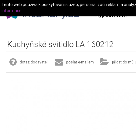
Tento web používá k poskytování služeb, personalizaci reklam a analý
informace
Typ místnosti
Kuchyňské svítidlo LA 160212
dotaz dodavateli
poslat e-mailem
přidat do můj 