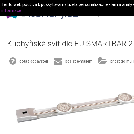
Tento web používá k poskytování služeb, personalizaci reklam a analý
informace
Typ místnosti
Kuchyňské svítidlo FU SMARTBAR 2
dotaz dodavateli
poslat e-mailem
přidat do můj 