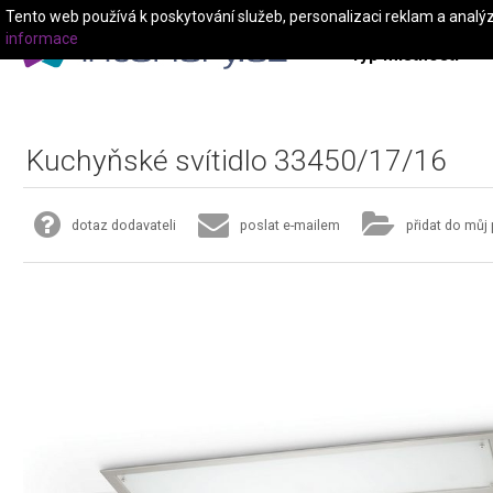
Tento web používá k poskytování služeb, personalizaci reklam a analý
informace
Typ místnosti
Kuchyňské svítidlo 33450/17/16
dotaz dodavateli
poslat e-mailem
přidat do můj 