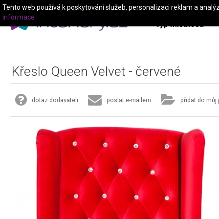
Tento web používá k poskytování služeb, personalizaci reklam a analý
informace
Typ místnosti
Křeslo Queen Velvet - červené
dotaz dodavateli
poslat e-mailem
přidat do můj 