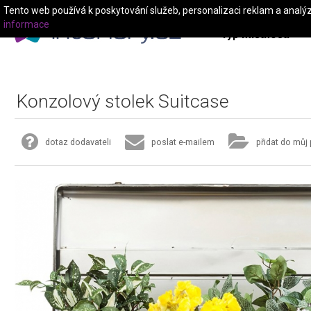
Tento web používá k poskytování služeb, personalizaci reklam a analý
informace
Typ místnosti
Konzolový stolek Suitcase
dotaz dodavateli
poslat e-mailem
přidat do můj 