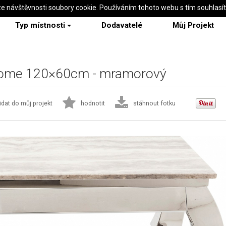
ze návštěvnosti soubory cookie. Používáním tohoto webu s tím souhlasí
Typ místnosti
Dodavatelé
Můj Projekt
rome 120×60cm - mramorový
idat do můj projekt
hodnotit
stáhnout fotku