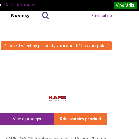
te.
Další informace
V pořádku
Novinky
Přihlásit se
Zobrazit všechny produkty z místnosti "Obývací pokoj"
Více o prodejci
Kde koupím produkt
KARE DESIGN Konferenční stolek Opium Chrome