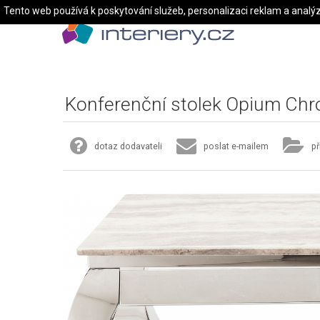
Tento web používá k poskytování služeb, personalizaci reklam a analý
Konferenční stolek Opium Ch
dotaz dodavateli
poslat e-mailem
př