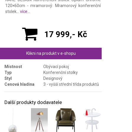
120×60cm - mramorový: Mramorový konferenční
stolek...
více...
17 999,- Kč
Klikni na produkt v e-shopu
Místnost
Obývací pokoj
Typ
Konferenční stolky
Styl
Designový
Cenová hladina
3 - vyšší střední třída produktů
Další produkty dodavatele