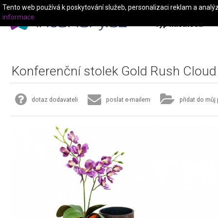
Tento web používá k poskytování služeb, personalizaci reklam a analý
informace
Typ místnosti
Konferenční stolek Gold Rush Clou
dotaz dodavateli
poslat e-mailem
přidat do můj 