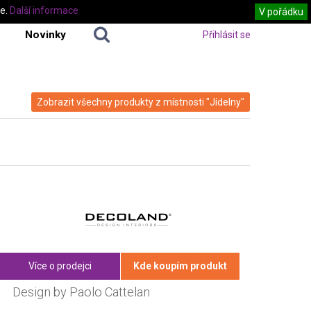
te.
Další informace
V pořádku
Novinky
Přihlásit se
Zobrazit všechny produkty z místnosti "Jídelny"
Více o prodejci
Kde koupím produkt
Design by Paolo Cattelan