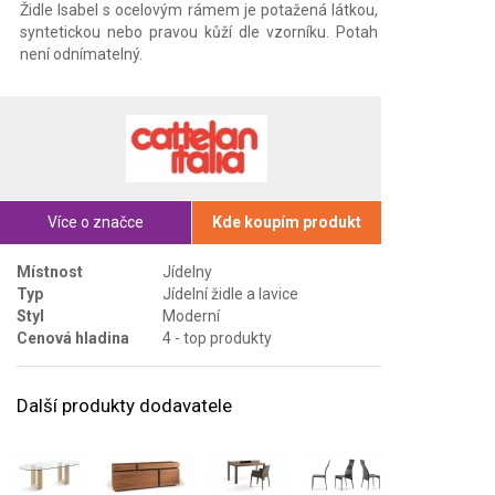
Židle Isabel s ocelovým rámem je potažená látkou,
syntetickou nebo pravou kůží dle vzorníku. Potah
není odnímatelný.
Více o značce
Kde koupím produkt
Místnost
Jídelny
Typ
Jídelní židle a lavice
Styl
Moderní
Cenová hladina
4 - top produkty
Další produkty dodavatele