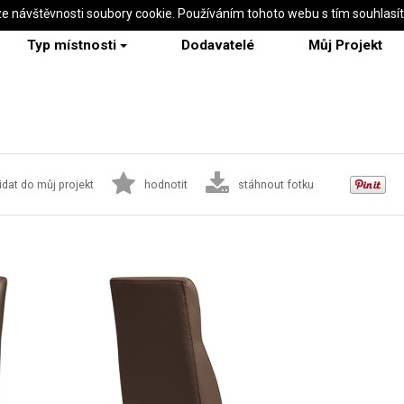
ze návštěvnosti soubory cookie. Používáním tohoto webu s tím souhlasí
Typ místnosti
Dodavatelé
Můj Projekt
idat do můj projekt
hodnotit
stáhnout fotku