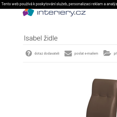
Tento web používá k poskytování služeb, personalizaci reklam a analý
Isabel židle
dotaz dodavateli
poslat e-mailem
př