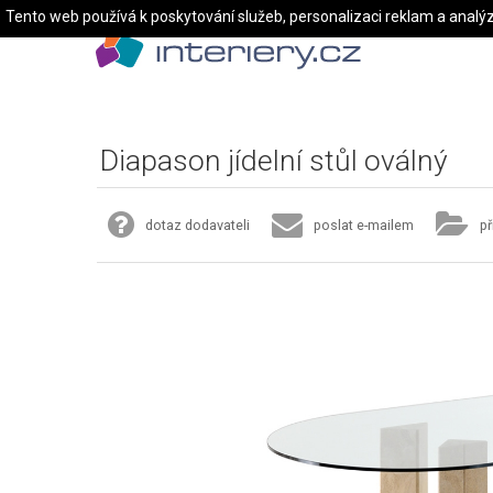
Tento web používá k poskytování služeb, personalizaci reklam a analý
Diapason jídelní stůl oválný
dotaz dodavateli
poslat e-mailem
př