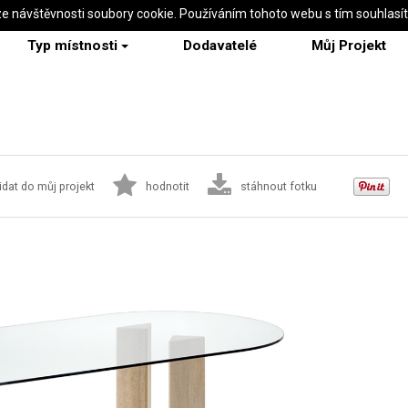
ze návštěvnosti soubory cookie. Používáním tohoto webu s tím souhlasí
Typ místnosti
Dodavatelé
Můj Projekt
idat do můj projekt
hodnotit
stáhnout fotku