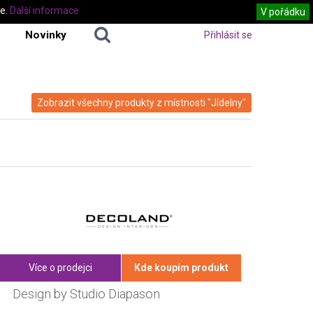
te.
Další informace
V pořádku
Novinky
Přihlásit se
Zobrazit všechny produkty z místnosti "Jídelny"
Více o prodejci
Kde koupím produkt
Design by Studio Diapason