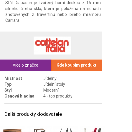
Stůl Diapason je tvořený horní deskou z 15 mm
silného čirého skla, která je položená na nohách
zhotovených z travertinu nebo bílého mramoru
Carrara.
Více o značce
Kde koupím produkt
Místnost
Jídelny
Typ
Jídelní stoly
Styl
Moderní
Cenová hladina
4 - top produkty
Další produkty dodavatele