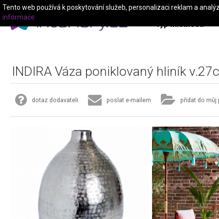
Tento web používá k poskytování služeb, personalizaci reklam a analý
informace
Typ místnosti
INDIRA Váza poniklovaný hliník v.27
dotaz dodavateli
poslat e-mailem
přidat do můj 