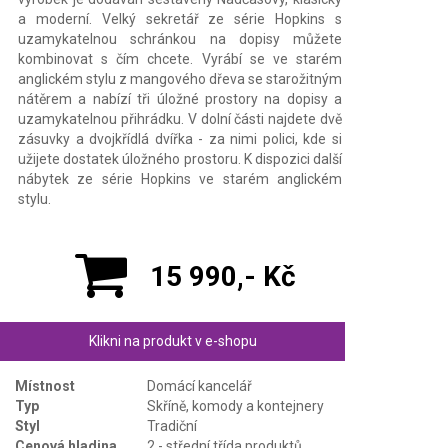
a moderní. Velký sekretář ze série Hopkins s
uzamykatelnou schránkou na dopisy můžete
kombinovat s čím chcete. Vyrábí se ve starém
anglickém stylu z mangového dřeva se starožitným
nátěrem a nabízí tři úložné prostory na dopisy a
uzamykatelnou přihrádku. V dolní části najdete dvě
zásuvky a dvojkřídlá dvířka - za nimi polici, kde si
užijete dostatek úložného prostoru. K dispozici další
nábytek ze série Hopkins ve starém anglickém
stylu.
15 990,- Kč
Klikni na produkt v e-shopu
Místnost
Domácí kancelář
Typ
Skříně, komody a kontejnery
Styl
Tradiční
Cenová hladina
2 - střední třída produktů