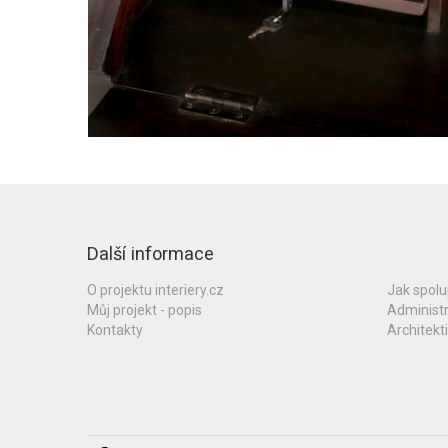
Další informace
O projektu interiery.cz
Jak spol
Můj projekt - popis
Administ
Kontakty
Architekti