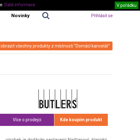
te.
Další informace
V pořádku
Novinky
Přihlásit se
obrazit všechny produkty z místnosti "Domácí kancelář"
Více o prodejci
Kde koupím produkt
výrobek je dodáván sestavený Nadčasový, klasický