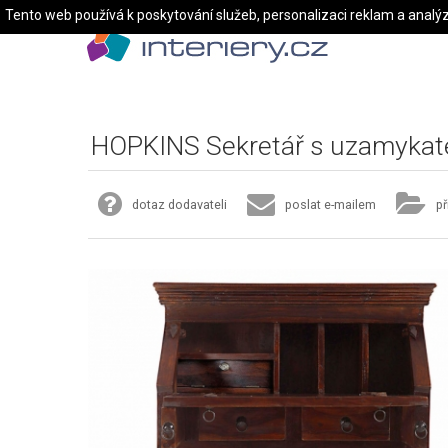
Tento web používá k poskytování služeb, personalizaci reklam a analý
HOPKINS Sekretář s uzamykat
dotaz dodavateli
poslat e-mailem
př