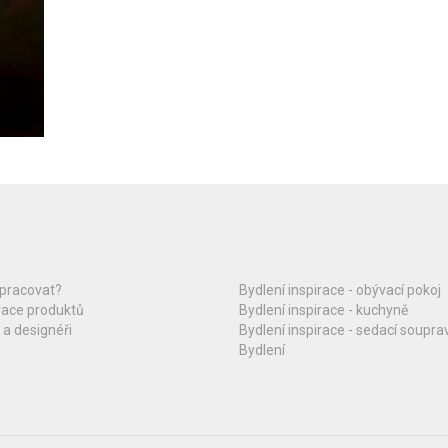
upracovat?
Bydlení inspirace - obývací pokoj
race produktů
Bydlení inspirace - kuchyně
 a designéři
Bydlení inspirace - sedací soupra
Bydlení