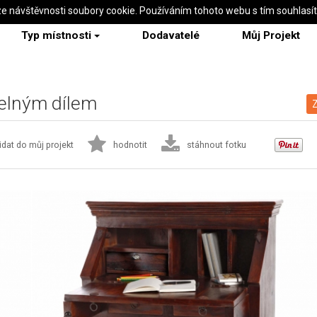
ze návštěvnosti soubory cookie. Používáním tohoto webu s tím souhlasí
Typ místnosti
Dodavatelé
Můj Projekt
elným dílem
Z
idat do můj projekt
hodnotit
stáhnout fotku