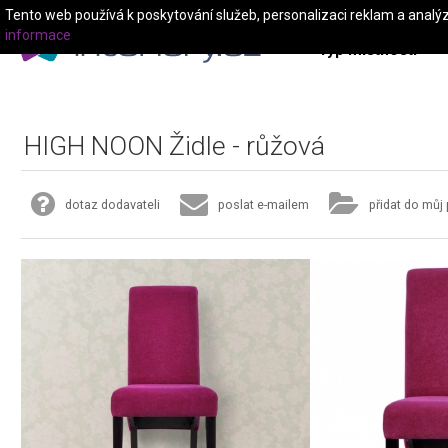
Tento web používá k poskytování služeb, personalizaci reklam a analý
informace
Typ místnosti
HIGH NOON Židle - růžová
dotaz dodavateli
poslat e-mailem
přidat do můj 