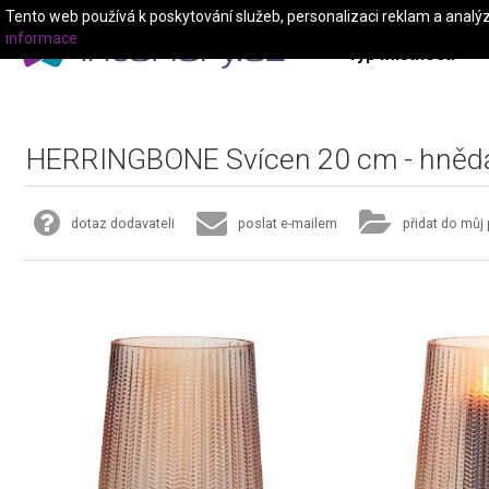
Tento web používá k poskytování služeb, personalizaci reklam a analý
informace
Typ místnosti
HERRINGBONE Svícen 20 cm - hněd
dotaz dodavateli
poslat e-mailem
přidat do můj 