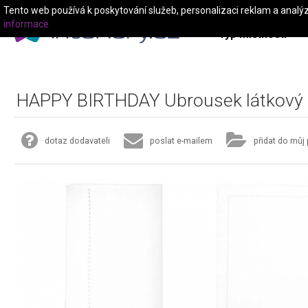
Tento web používá k poskytování služeb, personalizaci reklam a analý
informace
Typ místnosti
HAPPY BIRTHDAY Ubrousek látkový
dotaz dodavateli
poslat e-mailem
přidat do můj 