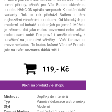
zimní přírody, přináší pro Vás Butlers skleněnou
ozdobu HANG ON spirála rampouch. K dostání další
varianty. Rok co rok přichází Butlers s těmi
nejhezčími vánočními ozdobami. Od klasických po
moderní, od bohatě zdobených po jemné. Můžete
je někomu dát jako malou pozornost nebo udělat
radost sami sobě. Pro pravé i umělé stromky, k
zavěšení na jednotlivé větvičky - Vaší fantazii se
meze nekladou. To budou krásné Vánoce! Protože
jste na svém seznamu dárků měli i…
119,- Kč
Klikni na produkt v e-shopu
Místnost
Doplňky do interiérů
Typ
Vánoční dekorace a stromečky
Styl
Moderní
Cenová hladina
2 - střední třída produktů