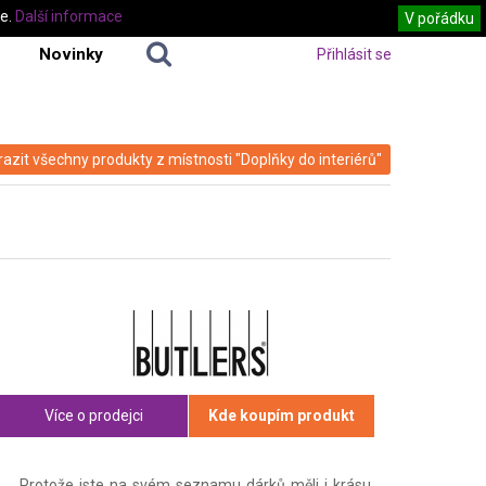
te.
Další informace
V pořádku
Novinky
Přihlásit se
azit všechny produkty z místnosti "Doplňky do interiérů"
Více o prodejci
Kde koupím produkt
Protože jste na svém seznamu dárků měli i krásu