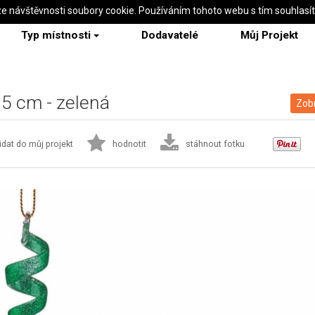
ze návštěvnosti soubory cookie. Používáním tohoto webu s tím souhlasí
Typ místnosti
Dodavatelé
Můj Projekt
 cm - zelená
Zobr
idat do můj projekt
hodnotit
stáhnout fotku