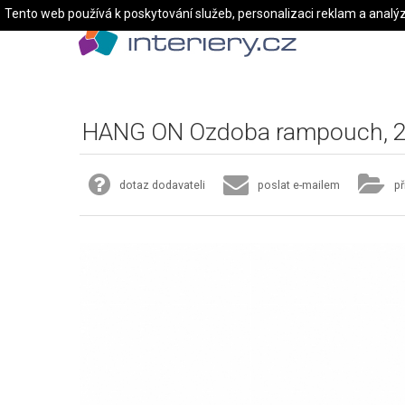
Tento web používá k poskytování služeb, personalizaci reklam a analý
HANG ON Ozdoba rampouch, 25
dotaz dodavateli
poslat e-mailem
př