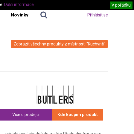
te.
Další informace
V pořádku
Novinky
Přihlásit se
Zobrazit všechny produkty z místnosti "Kuchyně"
Více o prodejci
Kde koupím produkt
nádobí není vhodné do myčky Přede dveřmi je jaro.