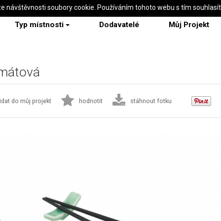
ze návštěvnosti soubory cookie. Používáním tohoto webu s tím souhlasí
Typ místnosti
Dodavatelé
Můj Projekt
 mátová
idat do můj projekt
hodnotit
stáhnout fotku