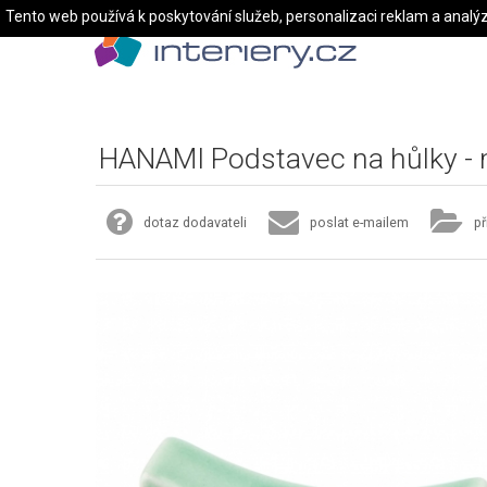
Tento web používá k poskytování služeb, personalizaci reklam a analý
HANAMI Podstavec na hůlky -
dotaz dodavateli
poslat e-mailem
př