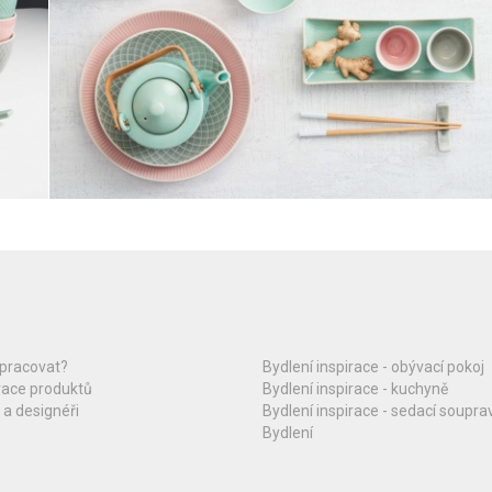
upracovat?
Bydlení inspirace - obývací pokoj
race produktů
Bydlení inspirace - kuchyně
 a designéři
Bydlení inspirace - sedací soupra
Bydlení