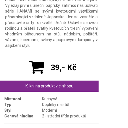
Vylézají první sluneční paprsky, zatímco nás uchvátí
série HANAMI se svými kvetoucími větvičkami
připomínající vzdálené Japonsko. Jen se zasněte a
představte si ty rozkvetlé třešně. Oslavte se svou
rodinou a přáteli svátky kvetoucích třešní vybaveni
vhodným běhounem na stůl, nádobím, polštáři,
vázami, lucernami, svícny a papírovými lampiony v
asijském stylu.
39,- Kč
Klikni na produkt v e-shopu
Místnost
Kuchyně
Typ
Doplňky na stůl
Styl
Moderní
Cenová hladina
2 - střední třída produktů