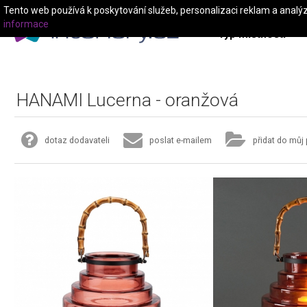
Tento web používá k poskytování služeb, personalizaci reklam a analý
informace
Typ místnosti
HANAMI Lucerna - oranžová
dotaz dodavateli
poslat e-mailem
přidat do můj 