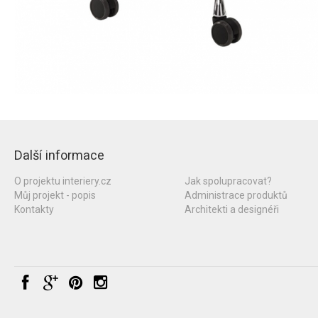
Další informace
O projektu interiery.cz
Jak spolupracovat?
Můj projekt - popis
Administrace produktů
Kontakty
Architekti a designéři