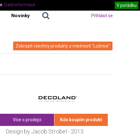
te.
Další informace
V pořádku
Novinky
Přihlásit se
Zobrazit všechny produkty z místnosti "Ložnice"
Více o prodejci
Kde koupím produkt
Design by Jacob Strobel - 2013