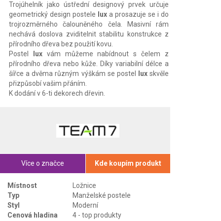
Trojúhelník jako ústřední designový prvek určuje
geometrický design postele
lux
a prosazuje se i do
trojrozměrného čalouněného čela. Masivní rám
nechává doslova zviditelnit stabilitu konstrukce z
přírodního dřeva bez použití kovu.
Postel
lux
vám můžeme nabídnout s čelem z
přírodního dřeva nebo kůže. Díky variabilní délce a
šířce a dvěma různým výškám se postel
lux
skvěle
přizpůsobí vašim přáním.
K dodání v 6-ti dekorech dřevin.
Více o značce
Kde koupím produkt
Místnost
Ložnice
Typ
Manželské postele
Styl
Moderní
Cenová hladina
4 - top produkty