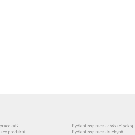
upracovat?
Bydlení inspirace - obývací pokoj
race produktů
Bydlení inspirace - kuchyně