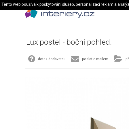
Tento web používá k poskytování služeb, personalizaci reklam a analý
Lux postel - boční pohled.
dotaz dodavateli
poslat e-mailem
př