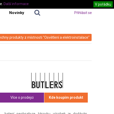
te.
Další informace
V pořádku
Novinky
Přihlásit se
echny produkty z místnosti "Osvětlení a elektroinstalace"
Více o prodejci
Kde koupím produkt
balení neobsahuje žárovku výrobek je dodáván