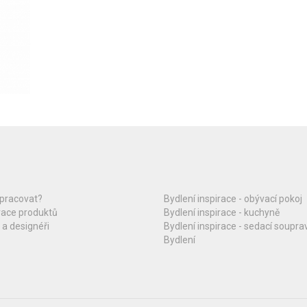
upracovat?
Bydlení inspirace - obývací pokoj
race produktů
Bydlení inspirace - kuchyně
 a designéři
Bydlení inspirace - sedací soupra
Bydlení