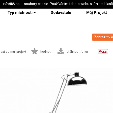
ze návštěvnosti soubory cookie. Používáním tohoto webu s tím souhlasí
Typ místnosti
Dodavatelé
Můj Projekt
Zobrazit vš
idat do můj projekt
hodnotit
stáhnout fotku