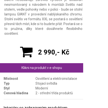
nesmontovaný s návodem k montáži Světlo nad
stolem, vedle pohovky nebo v polici - bude se stolní
lampou GIANT v provedení nablýskaného chromu.
Stolní světlo ve formátu XXL se postará o osvětlení
přesně těch míst, kde si to budete přát. Postará se o
to pružina, díky které dosáhnete flexibilního
osvětlení.
2 990,- Kč
Klikni na produkt v e-shopu
Místnost
Osvětlení a elektroinstalace
Typ
Stojací svítidla
Styl
Moderní
Cenová hladina
2 - střední třída produktů
Interiéry se zobrazeným produktem