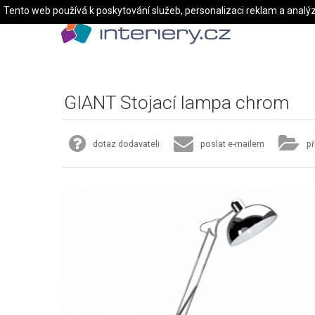
Tento web používá k poskytování služeb, personalizaci reklam a analý
GIANT Stojací lampa chrom
dotaz dodavateli
poslat e-mailem
př