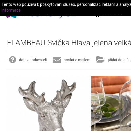
Tento web používá k poskytování služeb, personalizaci reklam a analý
informace
Typ místnosti
FLAMBEAU Svíčka Hlava jelena velk
dotaz dodavateli
poslat e-mailem
přidat do můj 