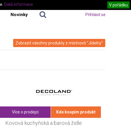
te.
Další informace
V pořádku
Novinky
Přihlásit se
Zobrazit všechny produkty z místnosti "Jídelny"
Více o prodejci
Kde koupím produkt
Kovová kuchyňská a barová židle.