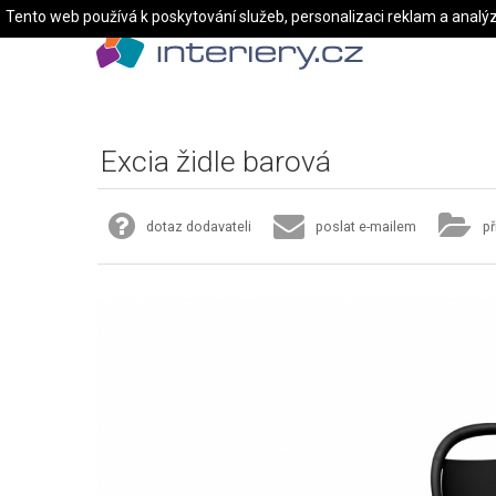
Tento web používá k poskytování služeb, personalizaci reklam a analý
Excia židle barová
dotaz dodavateli
poslat e-mailem
př